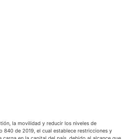
Bogotá un Decreto para transporte de carga pesada.
ión, la movilidad y reducir los niveles de
eto 840 de 2019, el cual establece restricciones y
 carga en la capital del país, debido al alcance que