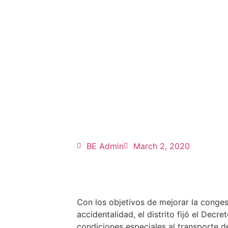
Secretaría de Movilidad establece en 
BE Admin
March 2, 2020
Con los objetivos de mejorar la congest
accidentalidad, el distrito fijó el Decr
condiciones especiales al transporte de