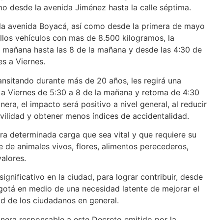
omo desde la avenida Jiménez hasta la calle séptima.
y la avenida Boyacá, así como desde la primera de mayo
ellos vehículos con mas de 8.500 kilogramos, la
 la mañana hasta las 8 de la mañana y desde las 4:30 de
es a Viernes.
ransitando durante más de 20 años, les regirá una
s a Viernes de 5:30 a 8 de la mañana y retoma de 4:30
era, el impacto será positivo a nivel general, al reducir
vilidad y obtener menos índices de accidentalidad.
ra determinada carga que sea vital y que requiere su
e de animales vivos, flores, alimentos perecederos,
alores.
ignificativo en la ciudad, para lograr contribuir, desde
ogotá en medio de una necesidad latente de mejorar el
ad de los ciudadanos en general.
nera responsable a este Decreto emitido por la