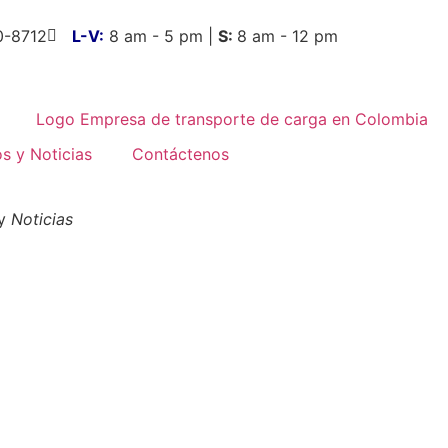
0-8712
L-V:
8 am - 5 pm |
S:
8 am - 12 pm
Solicita una Cotización
os y Noticias
Contáctenos
 y
Noticias