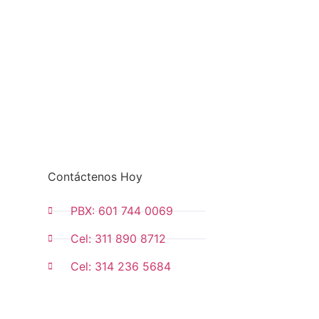
Contáctenos Hoy
PBX: 601 744 0069
Cel: 311 890 8712
Cel: 314 236 5684
Solicita una Cotización